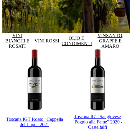
VINI
VINSANTO,
OLIO E
BIANCHI E
VINI ROSSI
GRAPPE E
CONDIMENTI
ROSATI
AMARO
Toscana IGT Sangiovese
Toscana IGT Rosso "Cappella
"Poggio alla Fame" 2020 -
del Lupo" 2021
Castelfalfi