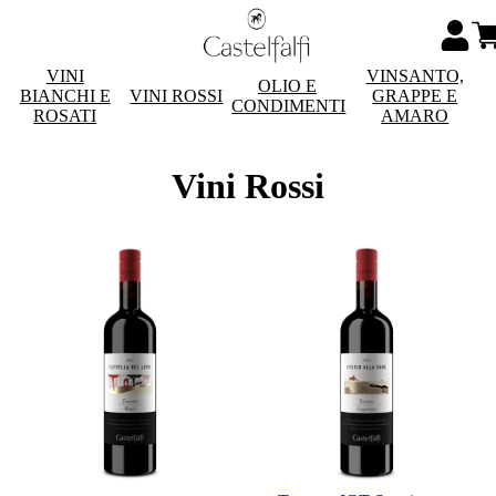
VINI
VINSANTO,
OLIO E
BIANCHI E
VINI ROSSI
GRAPPE E
CONDIMENTI
ROSATI
AMARO
Vini Rossi