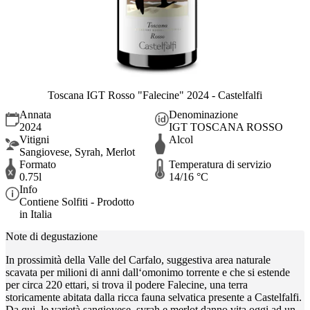
Toscana IGT Rosso "Falecine" 2024 - Castelfalfi
Annata
Denominazione
2024
IGT TOSCANA ROSSO
Vitigni
Alcol
Sangiovese, Syrah, Merlot
Formato
Temperatura di servizio
0.75l
14/16 °C
Info
Contiene Solfiti - Prodotto
in Italia
Note di degustazione
In prossimità della Valle del Carfalo, suggestiva area naturale
scavata per milioni di anni dall‘omonimo torrente e che si estende
per circa 220 ettari, si trova il podere Falecine, una terra
storicamente abitata dalla ricca fauna selvatica presente a Castelfalfi.
Da qui, le varietà sangiovese, syrah e merlot danno vita oggi ad un