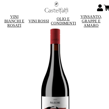
VINI
VINSANTO,
OLIO E
BIANCHI E
VINI ROSSI
GRAPPE E
CONDIMENTI
ROSATI
AMARO