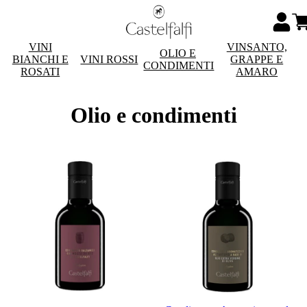
VINI
VINSANTO,
OLIO E
BIANCHI E
VINI ROSSI
GRAPPE E
CONDIMENTI
ROSATI
AMARO
Olio e condimenti