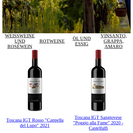
WEISSWEINE
VINSANTO,
ÖL UND
UND
ROTWEINE
GRAPPA,
ESSIG
ROSÉWEIN
AMARO
Toscana IGT Sangiovese
Toscana IGT Rosso "Cappella
"Poggio alla Fame" 2020 -
del Lupo" 2021
Castelfalfi