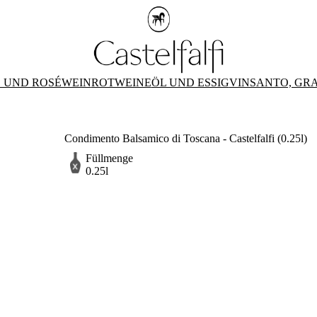
 UND ROSÉWEIN
ROTWEINE
ÖL UND ESSIG
VINSANTO, GR
Condimento Balsamico di Toscana - Castelfalfi (0.25l)
Füllmenge
0.25l