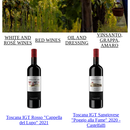
VINSANTO,
WHITE AND
OIL AND
RED WINES
GRAPPA,
ROSÉ WINES
DRESSING
AMARO
Toscana IGT Sangiovese
Toscana IGT Rosso "Cappella
"Poggio alla Fame" 2020 -
del Lupo" 2021
Castelfalfi