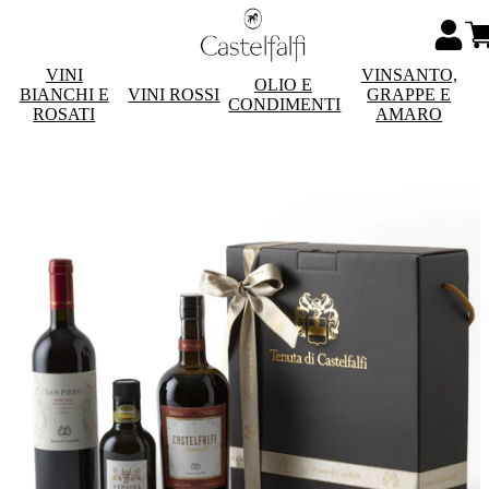
VINI
VINSANTO,
OLIO E
BIANCHI E
VINI ROSSI
GRAPPE E
CONDIMENTI
ROSATI
AMARO