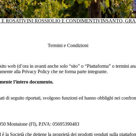
 E ROSATI
VINI ROSSI
OLIO E CONDIMENTI
VINSANTO, GRA
Termini e Condizioni
l sito web (d’ora in avanti anche solo “sito” o “Piattaforma” o termini an
tamente alla Privacy Policy che ne forma parte integrante.
amente l’intero documento.
egati di seguito riportati, svolgono funzioni ed hanno obblighi nei confro
50050 Montaione (FI), P.IVA: 05695390483
l
è la Società che detiene la proprietà dei prodotti venduti sulla piattafor