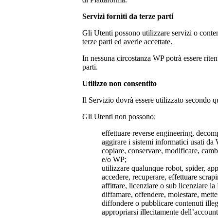
Servizi forniti da terze parti
Gli Utenti possono utilizzare servizi o conten
terze parti ed averle accettate.
In nessuna circostanza WP potrà essere ritenut
parti.
Utilizzo non consentito
Il Servizio dovrà essere utilizzato secondo q
Gli Utenti non possono:
effettuare reverse engineering, decomp
aggirare i sistemi informatici usati da
copiare, conservare, modificare, cambi
e/o WP;
utilizzare qualunque robot, spider, ap
accedere, recuperare, effettuare scrap
affittare, licenziare o sub licenziare la
diffamare, offendere, molestare, mettere
diffondere o pubblicare contenuti illega
appropriarsi illecitamente dell’account