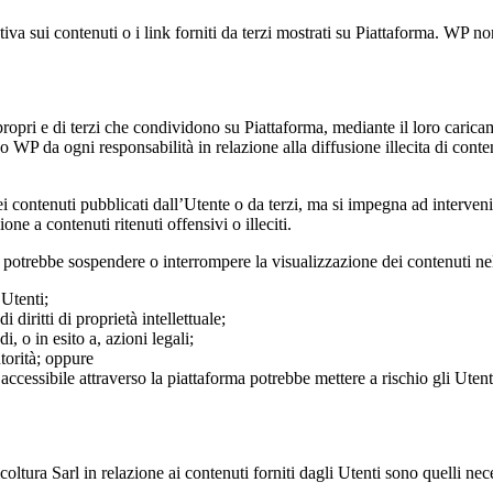
 sui contenuti o i link forniti da terzi mostrati su Piattaforma. WP non 
propri e di terzi che condividono su Piattaforma, mediante il loro carica
 WP da ogni responsabilità in relazione alla diffusione illecita di contenu
contenuti pubblicati dall’Utente o da terzi, ma si impegna ad intervenir
one a contenuti ritenuti offensivi o illeciti.
l
potrebbe sospendere o interrompere la visualizzazione dei contenuti nel
 Utenti;
 diritti di proprietà intellettuale;
i, o in esito a, azioni legali;
utorità; oppure
cessibile attraverso la piattaforma potrebbe mettere a rischio gli Utenti, 
oltura Sarl
in relazione ai contenuti forniti dagli Utenti sono quelli n