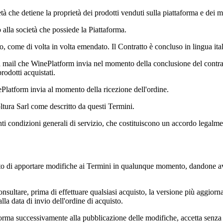
ietà che detiene la proprietà dei prodotti venduti sulla piattaforma e dei m
o alla società che possiede la Piattaforma.
o, come di volta in volta emendato. Il Contratto è concluso in lingua ita
mail che WinePlatform invia nel momento della conclusione del contratt
prodotti acquistati.
Platform invia al momento della ricezione dell'ordine.
tura Sarl
come descritto da questi Termini.
ti condizioni generali di servizio, che costituiscono un accordo legalmen
itto di apportare modifiche ai Termini in qualunque momento, dandone av
consultare, prima di effettuare qualsiasi acquisto, la versione più aggior
lla data di invio dell'ordine di acquisto.
aforma successivamente alla pubblicazione delle modifiche, accetta senza 