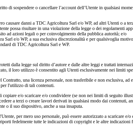
iritto di sospendere o cancellare l’account dell’Utente in qualsiasi mom
bero causare danni a
TDC Agricoltura Sarl
e/o WP, ad altri Utenti o a terz
tente possa risultare in una violazione della legge o dei regolamenti appl
sito ad azioni legali o per coinvolgimento della pubblica autorità; e/o
ra Sarl
e/o WP, a sua esclusiva discrezionalità e per qualsivoglia motivo
tandard di
TDC Agricoltura Sarl
e WP.
etti dalla legge sul diritto d’autore e dalle altre leggi e trattati internazio
to, il loro utilizzo è consentito agli Utenti esclusivamente nei limiti spe
l Contratto, una licenza personale, non trasferibile e non esclusiva, ad 
er l'utilizzo di tali contenuti.
i copiare e/o scaricare e/o condividere (se non nei limiti di seguito illust
/cedere a terzi o creare lavori derivati in qualsiasi modo dai contenuti, an
nte o il suo dispositivo, anche a sua insaputa.
'Utente, per mero uso personale, può essere autorizzato a scaricare e/o 
iporti fedelmente tutte le indicazioni di copyright e le altre indicazioni 