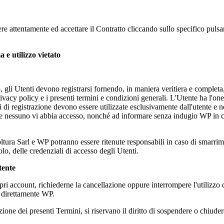
ere attentamente ed accettare il Contratto cliccando sullo specifico pulsan
 e utilizzo vietato
o, gli Utenti devono registrarsi fornendo, in maniera veritiera e completa, t
ivacy policy e i presenti termini e condizioni generali. L'Utente ha l'one
i di registrazione devono essere utilizzate esclusivamente dall'utente e n
he nessuno vi abbia accesso, nonché ad informare senza indugio WP in c
tura Sarl
e WP potranno essere ritenute responsabili in caso di smarrime
tolo, delle credenziali di accesso degli Utenti.
tente
ropri account, richiederne la cancellazione oppure interrompere l'utilizzo
 direttamente WP.
zione dei presenti Termini, si riservano il diritto di sospendere o chiud