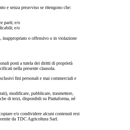
ento e senza preavviso se ritengono che:
e parti; e/o
icabili; e/o
, inappropriato o offensivo o in violazione
nali posti a tutela dei diritti di proprietà
cificati nella presente clausola.
esclusivi fini personali e mai commerciali e
rati), modificare, pubblicare, trasmettere,
che di terzi, disponibili su Piattaforma, né
copiare e/o condividere alcuni contenuti resi
fornite da
TDC Agricoltura Sarl
.