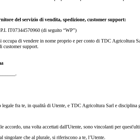
rnitore del servizio di vendita, spedizione, customer support:
- P.I. IT07344570960 (di seguito “WP”)
si occupa di vendere in nome proprio e per conto di
TDC Agricoltura Sa
 di customer support.
ma
______.
legale fra te, in qualità di Utente, e
TDC Agricoltura Sarl
e disciplina g
le accordo, una volta accettati dall'Utente, sono vincolanti per quest'ult
l singolare che al plurale, si riferiscono a te, l’Utente.