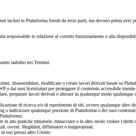
uti inclusi in Piattaforma forniti da terze parti, ma devono prima aver pr
a responsabile in relazione al corretto funzionamento o alla disponibilità
uanto stabilito nei Termini.
ilare, disassemblare, modificare o creare lavori derivati basati su Piat
 WP o dai suoi licenziatari per proteggere il contenuto accessibile tramite
are, preparare lavori derivati o alterare in qualunque modo qualunque d
plicazione di ricerca e/o di reperimento di siti, ovvero qualunque altro 
ing o indicizzare qualunque porzione di Piattaforma o dei suoi contenuti
 Piattaforma;
 in atto pratiche minatorie, minacciare o in altro modo violare i diritti di
li, osceni, illegittimi, diffamatori o inappropriati;
 in uso presso altro Utente;