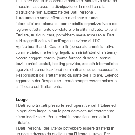
Il Titolare adotta le opportune misure di sicurezza volte ad
impedire l’accesso, la divulgazione, la modifica o la
distruzione non autorizzate dei Dati Personali.
Il trattamento viene effettuato mediante strumenti
informatici e/o telematici, con modalità organizzative e con
logiche strettamente correlate alle finalità indicate. Oltre al
Titolare, in alcuni casi, potrebbero avere accesso ai Dati
altri soggetti coinvolti nell’organizzazione di TDC
Agricoltura S.a.r.l. (Castelfalfi) (personale amministrativo,
commerciale, marketing, legali, amministratori di sistema)
ovvero soggetti esterni (come fornitori di servizi tecnici
terzi, corrieri postali, hosting provider, società informatiche,
agenzie di comunicazione) nominati anche, se necessario,
Responsabili del Trattamento da parte del Titolare. L’elenco
aggiornato dei Responsabili potrà sempre essere richiesto
al Titolare del Trattamento.
Luogo
I Dati sono trattati presso le sedi operative del Titolare ed
in ogni altro luogo in cui le parti coinvolte nel trattamento
siano localizzate. Per ulteriori informazioni, contatta il
Titolare.
I Dati Personali dell’Utente potrebbero essere trasferiti in
un paese diverso da quello in cui l’Utente si trova. Per