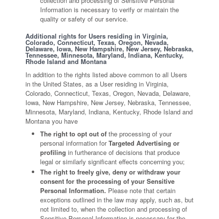
collection and processing of Sensitive Personal
Information is necessary to verify or maintain the
quality or safety of our service.
Additional rights for Users residing in Virginia,
Colorado, Connecticut, Texas, Oregon, Nevada,
Delaware, Iowa, New Hampshire, New Jersey, Nebraska,
Tennessee, Minnesota, Maryland, Indiana, Kentucky,
Rhode Island and Montana
In addition to the rights listed above common to all Users
in the United States, as a User residing in Virginia,
Colorado, Connecticut, Texas, Oregon, Nevada, Delaware,
Iowa, New Hampshire, New Jersey, Nebraska, Tennessee,
Minnesota, Maryland, Indiana, Kentucky, Rhode Island and
Montana you have
The right to opt out of
the processing of your
personal information for
Targeted Advertising or
profiling
in furtherance of decisions that produce
legal or similarly significant effects concerning you;
The right to freely give, deny or withdraw your
consent for the processing of your Sensitive
Personal Information.
Please note that certain
exceptions outlined in the law may apply, such as, but
not limited to, when the collection and processing of
Sensitive Personal Information is necessary for the