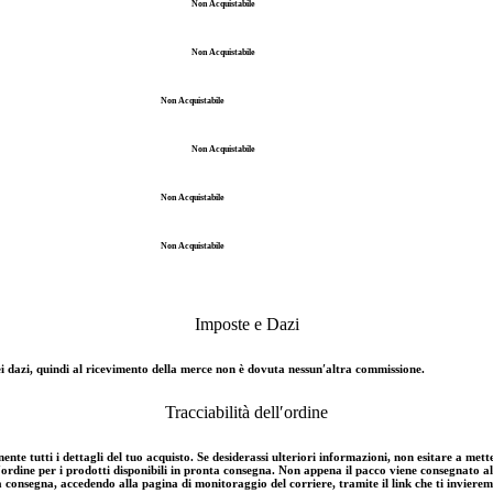
Non Acquistabile
Non Acquistabile
Non Acquistabile
Non Acquistabile
Non Acquistabile
Non Acquistabile
Imposte e Dazi
e dei dazi, quindi al ricevimento della merce non è dovuta nessun′altra commissione.
Tracciabilità dell′ordine
nte tutti i dettagli del tuo acquisto. Se desiderassi ulteriori informazioni, non esitare a mette
'ordine per i prodotti disponibili in pronta consegna. Non appena il pacco viene consegnato al c
a consegna, accedendo alla pagina di monitoraggio del corriere, tramite il link che ti invierem