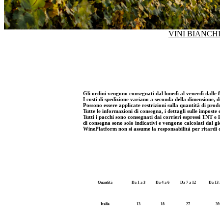
VINI BIANCHI
Gli ordini vengono consegnati dal lunedì al venerdì dalle 
I costi di spedizione variano a seconda della dimensione, del
Possono essere applicate restrizioni sulla quantità di prodo
Tutte le informazioni di consegna, i dettagli sulle imposte 
Tutti i pacchi sono consegnati dai corrieri espressi TNT 
di consegna sono solo indicativi e vengono calcolati dal g
WinePlatform non si assume la responsabilità per ritardi d
Quantità
Da 1 a 3
Da 4 a 6
Da 7 a 12
Da 13 
Italia
13
18
27
39