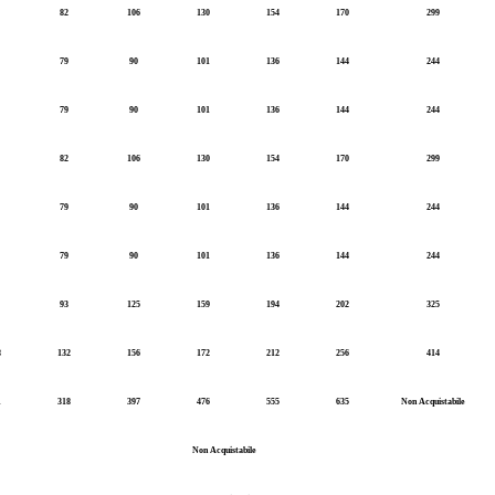
82
106
130
154
170
299
79
90
101
136
144
244
79
90
101
136
144
244
82
106
130
154
170
299
79
90
101
136
144
244
79
90
101
136
144
244
93
125
159
194
202
325
8
132
156
172
212
256
414
1
318
397
476
555
635
Non Acquistabile
Non Acquistabile