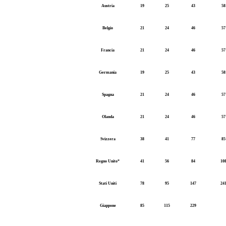
Austria
19
25
43
58
Belgio
21
24
46
57
Francia
21
24
46
57
Germania
19
25
43
58
Spagna
21
24
46
57
Olanda
21
24
46
57
Svizzera
38
41
77
85
Regno Unito*
41
56
84
10
Stati Uniti
78
95
147
24
Giappone
85
115
229