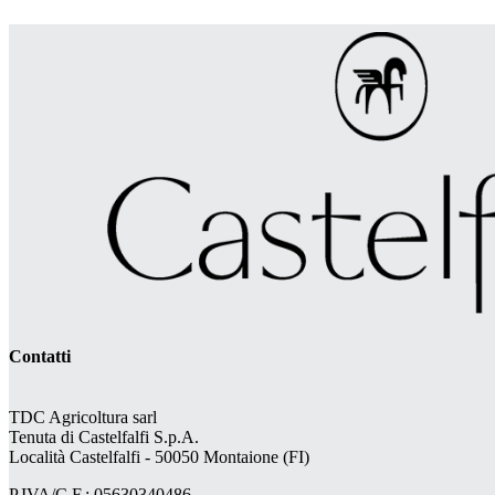
Contatti
TDC Agricoltura sarl
Tenuta di Castelfalfi S.p.A.
Località Castelfalfi - 50050 Montaione (FI)
P.IVA/C.F.: 05630340486