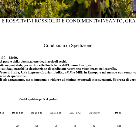
 E ROSATI
VINI ROSSI
OLIO E CONDIMENTI
VINSANTO, GRA
Condizioni di Spedizione
8:00 - 18:00.
 peso e della destinazione degli articoli scelti.
tti acquistabili, per ordini effettuati fuori dell′Unione Europea.
e sui dazi, nonchè la destinazione di spedizione verranno visualizzati nel carrello.
e Poste in Italia, UPS Express Courier, FedEx, SMM e MBE in Europa e nel mondo con tempi varia
iorno di spedizione.
i sdoganamento, ma si impegna a ridurre al minimo eventuali inconvenienti. Si prega di verific
Costi di spedizione per N. di prodotti
a 18
Da 19 a 24
Da 25 a 30
Da 31 a 36
Da 37 a 42
Da 43 a 48
Da 49+
47
60
68
76
84
130