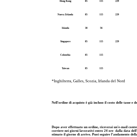
Hong Kong
85
115
229
Nuova Zelanda
85
115
229
Islanda
38
56
Singapore
85
115
229
Colombia
85
115
Taiwan
85
115
*Inghilterra, Galles, Scozia, Irlanda del Nord
Nell′ordine di acquisto è già incluso il costo delle tasse 
Dopo aver effettuato un ordine, riceverai un'e-mail contene
corriere nei giorni lavorativi entro 24 ore dalla data dell
stimato il giorno di arrivo. Puoi seguire l’andamento dell