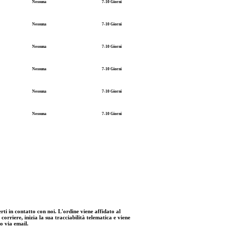
Nessuna
7-10 Giorni
Nessuna
7-10 Giorni
Nessuna
7-10 Giorni
Nessuna
7-10 Giorni
Nessuna
7-10 Giorni
Nessuna
7-10 Giorni
rti in contatto con noi. L'ordine viene affidato al
orriere, inizia la sua tracciabilità telematica e viene
o via email.