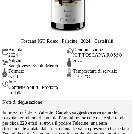
Toscana IGT Rosso "Falecine" 2024 - Castelfalfi
Annata
Denominazione
2024
IGT TOSCANA ROSSO
Vitigni
Alcol
Sangiovese, Syrah, Merlot
Formato
Temperatura di servizio
0.75l
14/16 °C
Info
Contiene Solfiti - Prodotto
in Italia
Note di degustazione
In prossimità della Valle del Carfalo, suggestiva area naturale
scavata per milioni di anni dall‘omonimo torrente e che si estende
per circa 220 ettari, si trova il podere Falecine, una terra
storicamente abitata dalla ricca fauna selvatica presente a Castelfalfi.
Da qui, le varietà sangiovese, syrah e merlot danno vita oggi ad un