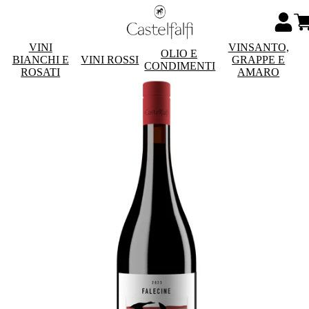
VINI
VINSANTO,
OLIO E
BIANCHI E
VINI ROSSI
GRAPPE E
CONDIMENTI
ROSATI
AMARO