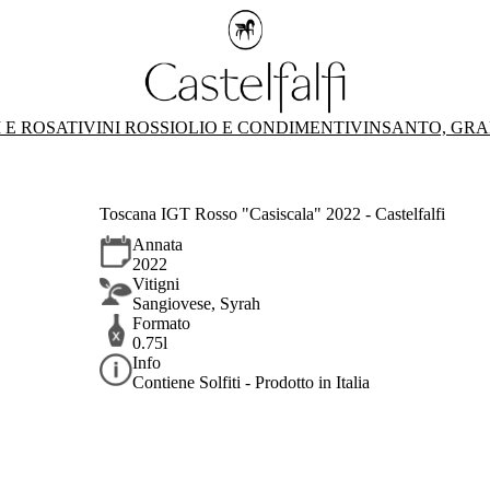
 E ROSATI
VINI ROSSI
OLIO E CONDIMENTI
VINSANTO, GRA
Toscana IGT Rosso "Casiscala" 2022 - Castelfalfi
Annata
2022
Vitigni
Sangiovese, Syrah
Formato
0.75l
Info
Contiene Solfiti - Prodotto in Italia