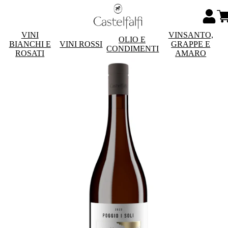
VINI
VINSANTO,
OLIO E
BIANCHI E
VINI ROSSI
GRAPPE E
CONDIMENTI
ROSATI
AMARO