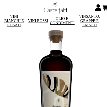
VINI
VINSANTO,
OLIO E
BIANCHI E
VINI ROSSI
GRAPPE E
CONDIMENTI
ROSATI
AMARO