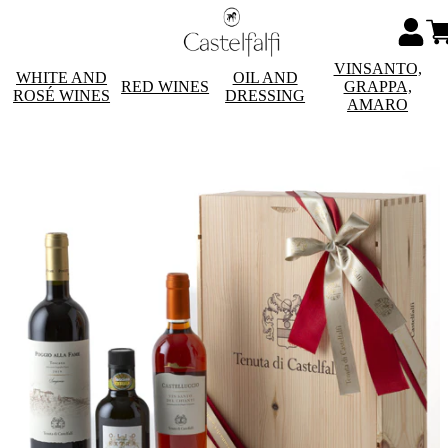
VINSANTO,
WHITE AND
OIL AND
RED WINES
GRAPPA,
ROSÉ WINES
DRESSING
AMARO