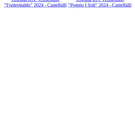
"Fonterinaldo" 2024 - Castelfalfi
"Poggio I Soli" 2024 - Castelfalfi