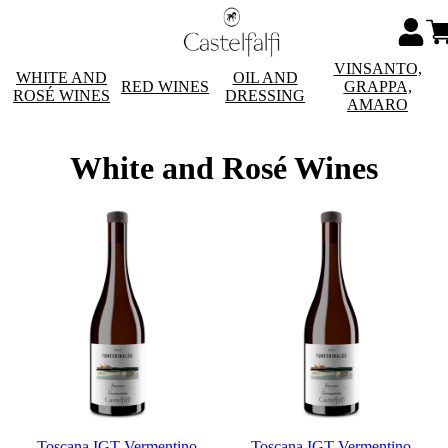
VINSANTO,
WHITE AND
OIL AND
RED WINES
GRAPPA,
ROSÉ WINES
DRESSING
AMARO
White and Rosé Wines
Toscana IGT Vermentino
Toscana IGT Vermentino