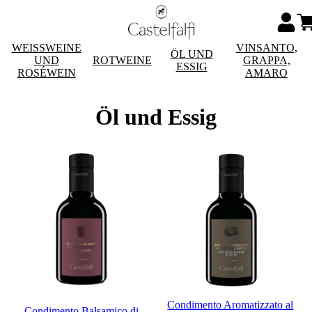
WEISSWEINE
VINSANTO,
ÖL UND
UND
ROTWEINE
GRAPPA,
ESSIG
ROSÉWEIN
AMARO
Öl und Essig
Condimento Aromatizzato al
Condimento Balsamico di