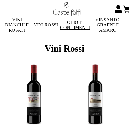
VINI
VINSANTO,
OLIO E
BIANCHI E
VINI ROSSI
GRAPPE E
CONDIMENTI
ROSATI
AMARO
Vini Rossi