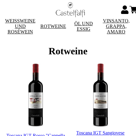
WEISSWEINE
VINSANTO,
ÖL UND
UND
ROTWEINE
GRAPPA,
ESSIG
ROSÉWEIN
AMARO
Rotweine
Toscana IGT Sangiovese
Toscana IGT Rosso "Cappella