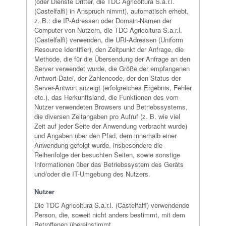
(oder Dienste Dritter, die TDC Agricoltura S.a.r.l.
(Castelfalfi) in Anspruch nimmt), automatisch erhebt,
z. B.: die IP-Adressen oder Domain-Namen der
Computer von Nutzern, die TDC Agricoltura S.a.r.l.
(Castelfalfi) verwenden, die URI-Adressen (Uniform
Resource Identifier), den Zeitpunkt der Anfrage, die
Methode, die für die Übersendung der Anfrage an den
Server verwendet wurde, die Größe der empfangenen
Antwort-Datei, der Zahlencode, der den Status der
Server-Antwort anzeigt (erfolgreiches Ergebnis, Fehler
etc.), das Herkunftsland, die Funktionen des vom
Nutzer verwendeten Browsers und Betriebssystems,
die diversen Zeitangaben pro Aufruf (z. B. wie viel
Zeit auf jeder Seite der Anwendung verbracht wurde)
und Angaben über den Pfad, dem innerhalb einer
Anwendung gefolgt wurde, insbesondere die
Reihenfolge der besuchten Seiten, sowie sonstige
Informationen über das Betriebssystem des Geräts
und/oder die IT-Umgebung des Nutzers.
Nutzer
Die TDC Agricoltura S.a.r.l. (Castelfalfi) verwendende
Person, die, soweit nicht anders bestimmt, mit dem
Betroffenen übereinstimmt.