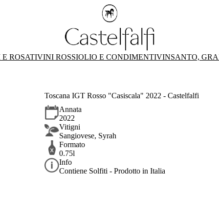
 E ROSATI
VINI ROSSI
OLIO E CONDIMENTI
VINSANTO, GRA
Toscana IGT Rosso "Casiscala" 2022 - Castelfalfi
Annata
2022
Vitigni
Sangiovese, Syrah
Formato
0.75l
Info
Contiene Solfiti - Prodotto in Italia