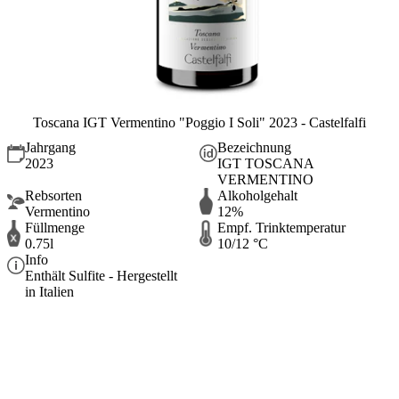
Toscana IGT Vermentino "Poggio I Soli" 2023 - Castelfalfi
Jahrgang
Bezeichnung
2023
IGT TOSCANA
VERMENTINO
Rebsorten
Alkoholgehalt
Vermentino
12%
Füllmenge
Empf. Trinktemperatur
0.75l
10/12 °C
Info
Enthält Sulfite - Hergestellt
in Italien