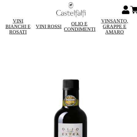
VINI
VINSANTO,
OLIO E
BIANCHI E
VINI ROSSI
GRAPPE E
CONDIMENTI
ROSATI
AMARO