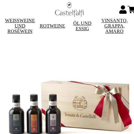
WEISSWEINE
VINSANTO,
ÖL UND
UND
ROTWEINE
GRAPPA,
ESSIG
ROSÉWEIN
AMARO