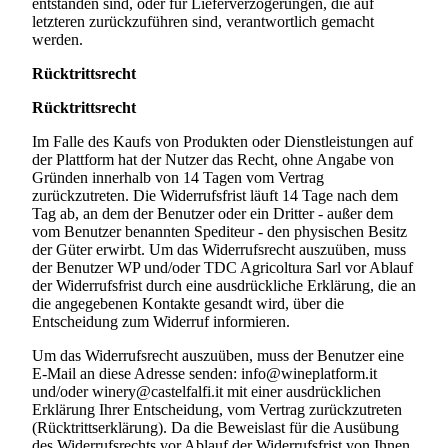
entstanden sind, oder für Lieferverzögerungen, die auf
letzteren zurückzuführen sind, verantwortlich gemacht
werden.
Rücktrittsrecht
Rücktrittsrecht
Im Falle des Kaufs von Produkten oder Dienstleistungen auf
der Plattform hat der Nutzer das Recht, ohne Angabe von
Gründen innerhalb von 14 Tagen vom Vertrag
zurückzutreten. Die Widerrufsfrist läuft 14 Tage nach dem
Tag ab, an dem der Benutzer oder ein Dritter - außer dem
vom Benutzer benannten Spediteur - den physischen Besitz
der Güter erwirbt. Um das Widerrufsrecht auszuüben, muss
der Benutzer WP und/oder
TDC Agricoltura Sarl
vor Ablauf
der Widerrufsfrist durch eine ausdrückliche Erklärung, die an
die angegebenen Kontakte gesandt wird, über die
Entscheidung zum Widerruf informieren.
Um das Widerrufsrecht auszuüben, muss der Benutzer eine
E-Mail an diese Adresse senden: info@wineplatform.it
und/oder
winery@castelfalfi.it
mit einer ausdrücklichen
Erklärung Ihrer Entscheidung, vom Vertrag zurückzutreten
(Rücktrittserklärung). Da die Beweislast für die Ausübung
des Widerrufsrechts vor Ablauf der Widerrufsfrist von Ihnen