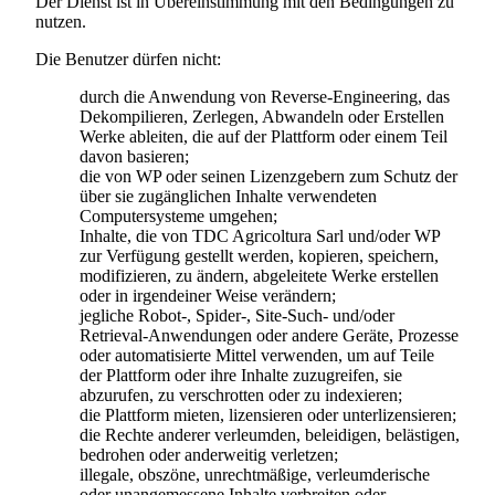
Der Dienst ist in Übereinstimmung mit den Bedingungen zu
nutzen.
Die Benutzer dürfen nicht:
durch die Anwendung von Reverse-Engineering, das
Dekompilieren, Zerlegen, Abwandeln oder Erstellen
Werke ableiten, die auf der Plattform oder einem Teil
davon basieren;
die von WP oder seinen Lizenzgebern zum Schutz der
über sie zugänglichen Inhalte verwendeten
Computersysteme umgehen;
Inhalte, die von
TDC Agricoltura Sarl
und/oder WP
zur Verfügung gestellt werden, kopieren, speichern,
modifizieren, zu ändern, abgeleitete Werke erstellen
oder in irgendeiner Weise verändern;
jegliche Robot-, Spider-, Site-Such- und/oder
Retrieval-Anwendungen oder andere Geräte, Prozesse
oder automatisierte Mittel verwenden, um auf Teile
der Plattform oder ihre Inhalte zuzugreifen, sie
abzurufen, zu verschrotten oder zu indexieren;
die Plattform mieten, lizensieren oder unterlizensieren;
die Rechte anderer verleumden, beleidigen, belästigen,
bedrohen oder anderweitig verletzen;
illegale, obszöne, unrechtmäßige, verleumderische
oder unangemessene Inhalte verbreiten oder