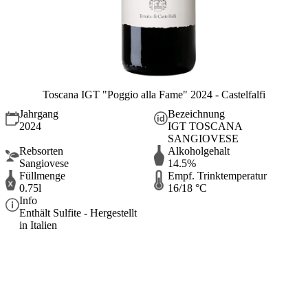
Toscana IGT "Poggio alla Fame" 2024 - Castelfalfi
Jahrgang
Bezeichnung
2024
IGT TOSCANA
SANGIOVESE
Rebsorten
Alkoholgehalt
Sangiovese
14.5%
Füllmenge
Empf. Trinktemperatur
0.75l
16/18 °C
Info
Enthält Sulfite - Hergestellt
in Italien