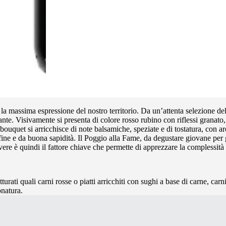
la massima espressione del nostro territorio. Da un’attenta selezione del
nte. Visivamente si presenta di colore rosso rubino con riflessi granato,
bouquet si arricchisce di note balsamiche, speziate e di tostatura, con aro
fine e da buona sapidità. Il Poggio alla Fame, da degustare giovane per 
vere è quindi il fattore chiave che permette di apprezzare la complessità
ati quali carni rosse o piatti arricchiti con sughi a base di carne, carni 
onatura.