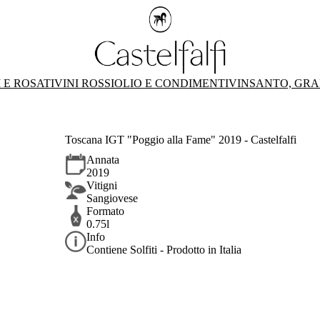
 E ROSATI
VINI ROSSI
OLIO E CONDIMENTI
VINSANTO, GRA
Toscana IGT "Poggio alla Fame" 2019 - Castelfalfi
Annata
2019
Vitigni
Sangiovese
Formato
0.75l
Info
Contiene Solfiti - Prodotto in Italia