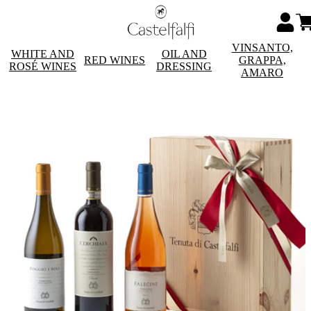
VINSANTO,
WHITE AND
OIL AND
RED WINES
GRAPPA,
ROSÉ WINES
DRESSING
AMARO