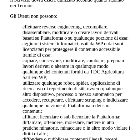
nei Termini.
Gli Utenti non possono:
effettuare reverse engineering, decompilare,
disassemblare, modificare o creare lavori derivati
basati su Piattaforma o su qualunque porzione di essa;
aggirare i sistemi informatici usati da WP o dai suoi
licenziatari per proteggere il contenuto accessibile
tramite di essa;
copiare, conservare, modificare, cambiare, preparare
lavori derivati o alterare in qualunque modo
qualunque dei contenuti forniti da
TDC Agricoltura
Sarl
e/o WP;
utilizzare qualunque robot, spider, applicazione di
ricerca e/o di reperimento di siti, ovvero qualunque
altro dispositivo, processo o mezzo automatico per
accedere, recuperare, effettuare scraping o indicizzare
qualunque porzione di Piattaforma o dei suoi
contenuti;
affittare, licenziare o sub licenziare la Piattaforma;
diffamare, offendere, molestare, mettere in atto
pratiche minatorie, minacciare o in altro modo violare i
diritti di altri;
diffondere o pubblicare contenuti illegali, osceni,