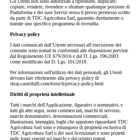
Gli Utenti non sono autorizzati a riprodurre, duplicare,
copiare, vendere, rivendere o sfruttare qualunque porzione di
Piattaforma e dei suoi Servizi senza il previo permesso scritto
da parte di
TDC Agricoltura Sarl
, garantito direttamente o
tramite uno specifico programma di rivendita.
Privacy policy
I dati comunicati dall’Utente necessari all’esecuzione del
contratto sono trattati in conformità alle disposizioni previste
dal Regolamento UE 679/2016 e dal D. Lgs. 196/2003
come modificato dal D. Lgs. 101/2018.
Per informazioni sull'utilizzo dei dati personali, gli Utenti
devono fare riferimento alla privacy policy di
shop.castelfalfi.com/it/eur/it/privacy-policy.html
Diritti di proprietà intellettuale
Tutti i marchi dell'Applicazione, figurativi o nominativi, e
tutti gli altri segni, nomi commerciali, marchi di servizio,
marchi denominativi, denominazioni commerciali,
illustrazioni, immagini, loghi che appaiono riguardanti
TDC
Agricoltura Sarl
sono e rimangono di proprietà esclusiva di
TDC Agricoltura Sarl
o dei suoi licenziatari e sono protetti
dalle leggi vigenti sui marchi e dai relativi trattati