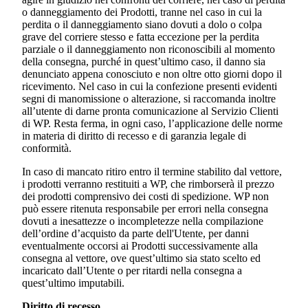
o danneggiamento dei Prodotti, tranne nel caso in cui la
perdita o il danneggiamento siano dovuti a dolo o colpa
grave del corriere stesso e fatta eccezione per la perdita
parziale o il danneggiamento non riconoscibili al momento
della consegna, purché in quest’ultimo caso, il danno sia
denunciato appena conosciuto e non oltre otto giorni dopo il
ricevimento. Nel caso in cui la confezione presenti evidenti
segni di manomissione o alterazione, si raccomanda inoltre
all’utente di darne pronta comunicazione al Servizio Clienti
di WP. Resta ferma, in ogni caso, l’applicazione delle norme
in materia di diritto di recesso e di garanzia legale di
conformità.
In caso di mancato ritiro entro il termine stabilito dal vettore,
i prodotti verranno restituiti a WP, che rimborserà il prezzo
dei prodotti comprensivo dei costi di spedizione. WP non
può essere ritenuta responsabile per errori nella consegna
dovuti a inesattezze o incompletezze nella compilazione
dell’ordine d’acquisto da parte dell'Utente, per danni
eventualmente occorsi ai Prodotti successivamente alla
consegna al vettore, ove quest’ultimo sia stato scelto ed
incaricato dall’Utente o per ritardi nella consegna a
quest’ultimo imputabili.
Diritto di recesso