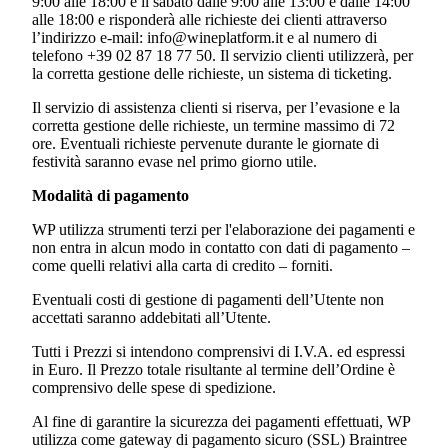
9:00 alle 18:00 e il sabato dalle 9:00 alle 13:00 e dalle 14:00
alle 18:00 e risponderà alle richieste dei clienti attraverso
l’indirizzo e-mail: info@wineplatform.it e al numero di
telefono +39 02 87 18 77 50. Il servizio clienti utilizzerà, per
la corretta gestione delle richieste, un sistema di ticketing.
Il servizio di assistenza clienti si riserva, per l’evasione e la
corretta gestione delle richieste, un termine massimo di 72
ore. Eventuali richieste pervenute durante le giornate di
festività saranno evase nel primo giorno utile.
Modalità di pagamento
WP utilizza strumenti terzi per l'elaborazione dei pagamenti e
non entra in alcun modo in contatto con dati di pagamento –
come quelli relativi alla carta di credito – forniti.
Eventuali costi di gestione di pagamenti dell’Utente non
accettati saranno addebitati all’Utente.
Tutti i Prezzi si intendono comprensivi di I.V.A. ed espressi
in Euro. Il Prezzo totale risultante al termine dell’Ordine è
comprensivo delle spese di spedizione.
Al fine di garantire la sicurezza dei pagamenti effettuati, WP
utilizza come gateway di pagamento sicuro (SSL) Braintree