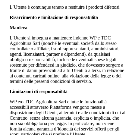
L’Utente è comunque tenuto a restituire i prodotti difettosi.
Risarcimento e limitazione di responsabilità
Manleva
L'Utente si impegna a mantenere indenne WP e
TDC
Agricoltura Sarl
(nonché le eventuali società dallo stesso
controllate o affiliate, i suoi rappresentanti, amministratori,
agenti, licenziatari, partner e dipendenti), da qualsiasi
obbligo o responsabilità, incluse le eventuali spese legali
sostenute per difendersi in giudizio, che dovessero sorgere a
fronte di danni provocati ad altri Utenti o a terzi, in relazione
ai contenuti caricati online, alla violazione della legge o dei
termini delle presenti condizioni di servizio.
Limitazioni di responsabilità
WP e/o
TDC Agricoltura Sarl
e tutte le funzionalità
accessibili attraverso Piattaforma vengono messe a
disposizione degli Utenti, ai termini e alle condizioni di cui al
Contratto, senza alcuna garanzia, esplicita o implicita, che
non sia obbligatoria per legge. In particolare, non viene
fornita alcuna garanzia d’idoneità dei servizi offerti per gli
scopi particolari che si prefigge l’Utente.