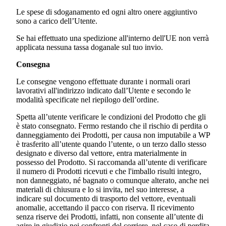
Le spese di sdoganamento ed ogni altro onere aggiuntivo
sono a carico dell’Utente.
Se hai effettuato una spedizione all'interno dell'UE non verrà
applicata nessuna tassa doganale sul tuo invio.
Consegna
Le consegne vengono effettuate durante i normali orari
lavorativi all'indirizzo indicato dall’Utente e secondo le
modalità specificate nel riepilogo dell’ordine.
Spetta all’utente verificare le condizioni del Prodotto che gli
è stato consegnato. Fermo restando che il rischio di perdita o
danneggiamento dei Prodotti, per causa non imputabile a WP
è trasferito all’utente quando l’utente, o un terzo dallo stesso
designato e diverso dal vettore, entra materialmente in
possesso del Prodotto. Si raccomanda all’utente di verificare
il numero di Prodotti ricevuti e che l'imballo risulti integro,
non danneggiato, né bagnato o comunque alterato, anche nei
materiali di chiusura e lo si invita, nel suo interesse, a
indicare sul documento di trasporto del vettore, eventuali
anomalie, accettando il pacco con riserva. Il ricevimento
senza riserve dei Prodotti, infatti, non consente all’utente di
agire in giudizio nei confronti del corriere, nel caso di perdita