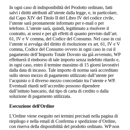
In ogni caso di indisponibilità del Prodotto ordinato, fatti
salvi i diritti attribuiti all’utente dalla legge, e, in particolare,
dal Capo XIV del Titolo II del Libro IV del codice civile,
l’utente sarà prontamente informato per e-mail o per
telefono. L’utente sarà, quindi, legittimato a risolvere il
contratto, ai sensi e per gli effetti di quanto previsto dall’art.
61, IV e V comma, del Codice del Consumo. Nel caso in cui
l’utente si avvalga del diritto di risoluzione ex art. 61, IV e V
comma, Codice del Consumo ovvero in ogni caso in cui il
pagamento dell’Importo Totale Dovuto sia già avvenuto, WP
effettuerà il rimborso di tale importo senza indebito ritardo e,
in ogni caso, entro il termine massimo di 15 giorni lavorativi
dalla data di incasso. Tale importo di norma sarà accreditato
sullo stesso mezzo di pagamento utilizzato dall’utente per
l’acquisto o il diverso mezzo concordato tra l’utente e WP.
Eventuali ritardi nell’accredito possono dipendere
dall’istituto bancario, dal tipo di carta di credito o dalla
soluzione di pagamento utilizzata.
Esecuzione dell'Ordine
L'Ordine viene eseguito nei termini precisati nella pagina di
riepilogo e nella email di Conferma e spedizione d’Ordine,
con riserva della disponibilità del prodotto ordinato. WP non