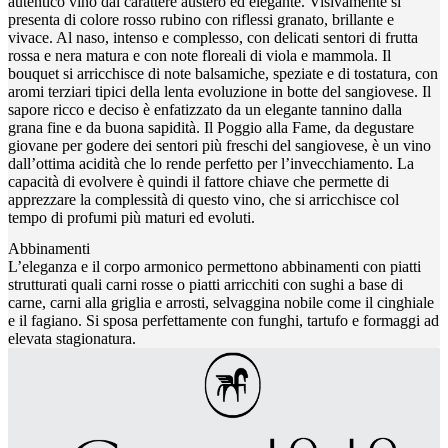
autentico vino dal carattere austero ed elegante. Visivamente si
presenta di colore rosso rubino con riflessi granato, brillante e
vivace. Al naso, intenso e complesso, con delicati sentori di frutta
rossa e nera matura e con note floreali di viola e mammola. Il
bouquet si arricchisce di note balsamiche, speziate e di tostatura, con
aromi terziari tipici della lenta evoluzione in botte del sangiovese. Il
sapore ricco e deciso è enfatizzato da un elegante tannino dalla
grana fine e da buona sapidità. Il Poggio alla Fame, da degustare
giovane per godere dei sentori più freschi del sangiovese, è un vino
dall’ottima acidità che lo rende perfetto per l’invecchiamento. La
capacità di evolvere è quindi il fattore chiave che permette di
apprezzare la complessità di questo vino, che si arricchisce col
tempo di profumi più maturi ed evoluti.
Abbinamenti
L’eleganza e il corpo armonico permettono abbinamenti con piatti
strutturati quali carni rosse o piatti arricchiti con sughi a base di
carne, carni alla griglia e arrosti, selvaggina nobile come il cinghiale
e il fagiano. Si sposa perfettamente con funghi, tartufo e formaggi ad
elevata stagionatura.