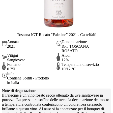
Toscana IGT Rosato "Falecine" 2021 - Castelfalfi
Annata
Denominazione
2021
IGT TOSCANA
ROSATO
Vitigni
Alcol
Sangiovese
12%
Formato
Temperatura di servizio
0.75l
10/12 °C
Info
Contiene Solfiti - Prodotto
in Italia
Note di degustazione
Il Falecine è un vino rosato secco ottenuto da uve sangiovese in
purezza. La pressatura soffice delle uve e la decantazione del mosto
a temperatura controllata conferiscono un colore rosa cerasuolo
brillante a questo vino. Al naso si fa apprezzare per il bouquet di