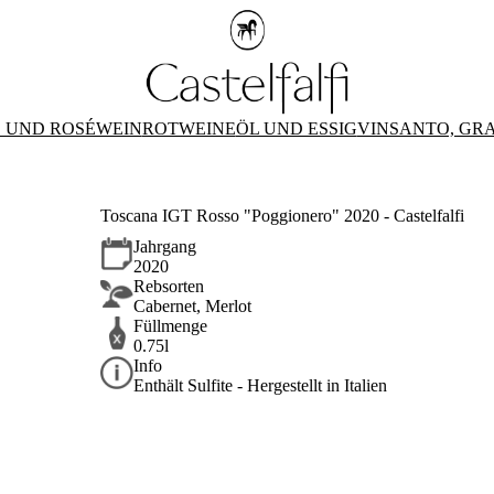
 UND ROSÉWEIN
ROTWEINE
ÖL UND ESSIG
VINSANTO, GR
Toscana IGT Rosso "Poggionero" 2020 - Castelfalfi
Jahrgang
2020
Rebsorten
Cabernet, Merlot
Füllmenge
0.75l
Info
Enthält Sulfite - Hergestellt in Italien