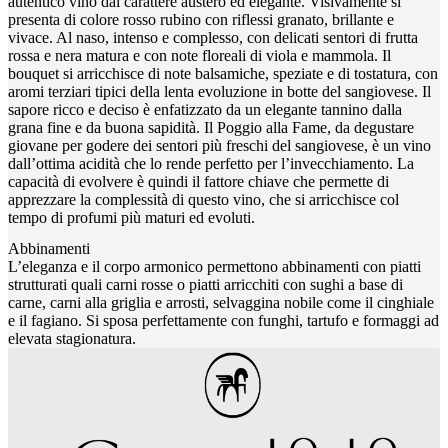
autentico vino dal carattere austero ed elegante. Visivamente si
presenta di colore rosso rubino con riflessi granato, brillante e
vivace. Al naso, intenso e complesso, con delicati sentori di frutta
rossa e nera matura e con note floreali di viola e mammola. Il
bouquet si arricchisce di note balsamiche, speziate e di tostatura, con
aromi terziari tipici della lenta evoluzione in botte del sangiovese. Il
sapore ricco e deciso è enfatizzato da un elegante tannino dalla
grana fine e da buona sapidità. Il Poggio alla Fame, da degustare
giovane per godere dei sentori più freschi del sangiovese, è un vino
dall’ottima acidità che lo rende perfetto per l’invecchiamento. La
capacità di evolvere è quindi il fattore chiave che permette di
apprezzare la complessità di questo vino, che si arricchisce col
tempo di profumi più maturi ed evoluti.
Abbinamenti
L’eleganza e il corpo armonico permettono abbinamenti con piatti
strutturati quali carni rosse o piatti arricchiti con sughi a base di
carne, carni alla griglia e arrosti, selvaggina nobile come il cinghiale
e il fagiano. Si sposa perfettamente con funghi, tartufo e formaggi ad
elevata stagionatura.