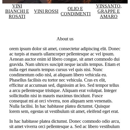
VINI
VINSANTO,
OLIO E
BIANCHI E
VINI ROSSI
GRAPPE E
CONDIMENTI
ROSATI
AMARO
About us
orem ipsum dolor sit amet, consectetur adipiscing elit. Donec
ac turpis at mauris ullamcorper pellentesque ac vel ipsum.
Aenean auctor enim id libero congue, sit amet commodo dui
gravida. Nam ultrices suscipit neque iaculis tempus. Etiam et
nulla eget mauris tempus cursus vel quis nisi. Nunc
condimentum odio nisl, at aliquam libero vehicula eu.
Phasellus facilisis eu tortor nec vehicula. Cras ex elit,
efficitur at accumsan sed, dignissim at leo. Sed tempor tellus
a arcu pellentesque tristique. Aliquam erat volutpat. Integer
sollicitudin nisi in mauris maximus tincidunt. Fusce
consequat mi at orci viverra, non aliquam sem venenatis.
Nulla facilisi. In hac habitasse platea dictumst. Quisque
lorem sem, egestas ut vestibulum sit amet, eleifend eget erat.
In hac habitasse platea dictumst. Donec commodo odio arcu,
sit amet viverra orci pellentesque a. Sed ac libero vestibulum