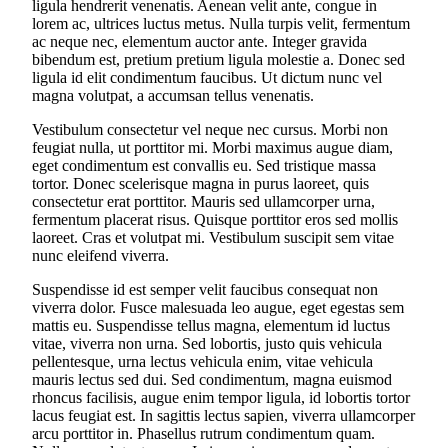
ligula hendrerit venenatis. Aenean velit ante, congue in
lorem ac, ultrices luctus metus. Nulla turpis velit, fermentum
ac neque nec, elementum auctor ante. Integer gravida
bibendum est, pretium pretium ligula molestie a. Donec sed
ligula id elit condimentum faucibus. Ut dictum nunc vel
magna volutpat, a accumsan tellus venenatis.
Vestibulum consectetur vel neque nec cursus. Morbi non
feugiat nulla, ut porttitor mi. Morbi maximus augue diam,
eget condimentum est convallis eu. Sed tristique massa
tortor. Donec scelerisque magna in purus laoreet, quis
consectetur erat porttitor. Mauris sed ullamcorper urna,
fermentum placerat risus. Quisque porttitor eros sed mollis
laoreet. Cras et volutpat mi. Vestibulum suscipit sem vitae
nunc eleifend viverra.
Suspendisse id est semper velit faucibus consequat non
viverra dolor. Fusce malesuada leo augue, eget egestas sem
mattis eu. Suspendisse tellus magna, elementum id luctus
vitae, viverra non urna. Sed lobortis, justo quis vehicula
pellentesque, urna lectus vehicula enim, vitae vehicula
mauris lectus sed dui. Sed condimentum, magna euismod
rhoncus facilisis, augue enim tempor ligula, id lobortis tortor
lacus feugiat est. In sagittis lectus sapien, viverra ullamcorper
arcu porttitor in. Phasellus rutrum condimentum quam.