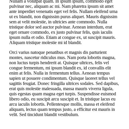
Nullam a volutpat quam. In ipsum ipsum, commodo eget
pulvinar nec, aliquam ac mi. Nam pharetra ipsum sit amet
ante imperdiet venenatis eget vel felis. Nullam eleifend urna
ut ex blandit, non dignissim purus aliquet. Mauris dignissim
sem at velit molestie, in ultricies ante commodo. Nulla
tristique dolor sed auctor pulvinar. Aenean interdum, erat
eget ornare commodo, ex justo pulvinar felis, quis iaculis
ipsum nulla et odio. Etiam at congue ex, ut suscipit mauris.
Aliquam tristique molestie mi id blandit.
Orci varius natoque penatibus et magnis dis parturient
montes, nascetur ridiculus mus. Nam porta lobortis magna,
non luctus turpis hendrerit at. Quisque ultrices, felis vel
congue fermentum, mi ipsum blandit ex, id convallis elit
enim at felis. Nulla in fermentum tellus. Aenean tempus
sapien ut posuere condimentum. Quisque laoreet tellus vel
sagittis feugiat. Donec fringilla ultrices sodales. Sed dapibus,
erat quis molestie malesuada, massa mauris viverra ligula,
quis egestas quam magna eget turpis. Suspendisse euismod
libero odio, eu suscipit arcu suscipit et. In tristique lacus eu
arcu iaculis lobortis. Pellentesque mollis, massa et eleifend
aliquam, lectus quam tempus justo, a efficitur est mauris in
velit. Sed tincidunt blandit vestibulum.