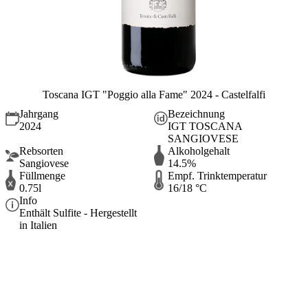
Toscana IGT "Poggio alla Fame" 2024 - Castelfalfi
Jahrgang
Bezeichnung
2024
IGT TOSCANA
SANGIOVESE
Rebsorten
Alkoholgehalt
Sangiovese
14.5%
Füllmenge
Empf. Trinktemperatur
0.75l
16/18 °C
Info
Enthält Sulfite - Hergestellt
in Italien