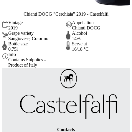
Chianti DOCG "Cerchiaia" 2019 - Castelfalfi
Vintage
Appellation
2019
Chianti DOCG
Grape variety
Alcohol
Sangiovese, Colorino
14%
Bottle size
Serve at
0.75l
16/18 °C
Info
Contains Sulphites -
Product of Italy
Contacts