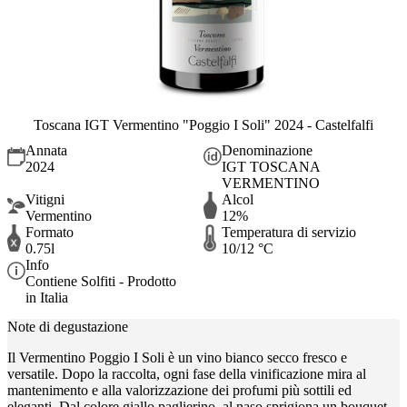
Toscana IGT Vermentino "Poggio I Soli" 2024 - Castelfalfi
Annata
Denominazione
2024
IGT TOSCANA
VERMENTINO
Vitigni
Alcol
Vermentino
12%
Formato
Temperatura di servizio
0.75l
10/12 °C
Info
Contiene Solfiti - Prodotto
in Italia
Note di degustazione
Il Vermentino Poggio I Soli è un vino bianco secco fresco e
versatile. Dopo la raccolta, ogni fase della vinificazione mira al
mantenimento e alla valorizzazione dei profumi più sottili ed
eleganti. Dal colore giallo paglierino, al naso sprigiona un bouquet