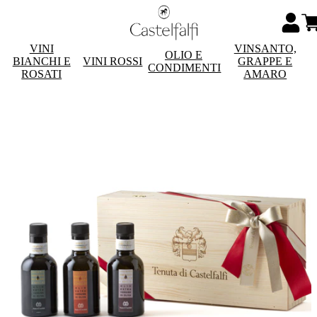
VINI
VINSANTO,
OLIO E
BIANCHI E
VINI ROSSI
GRAPPE E
CONDIMENTI
ROSATI
AMARO