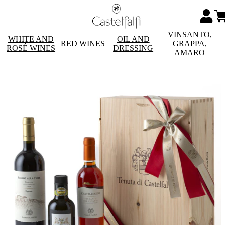
VINSANTO,
WHITE AND
OIL AND
RED WINES
GRAPPA,
ROSÉ WINES
DRESSING
AMARO