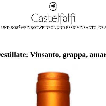
 UND ROSÉWEIN
ROTWEINE
ÖL UND ESSIG
VINSANTO, GR
estillate: Vinsanto, grappa, ama