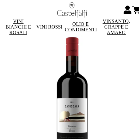
VINI
VINSANTO,
OLIO E
BIANCHI E
VINI ROSSI
GRAPPE E
CONDIMENTI
ROSATI
AMARO