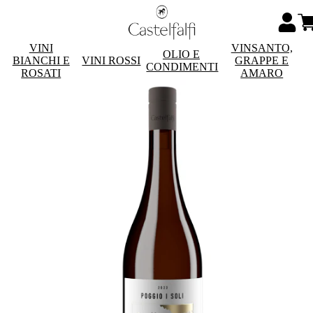
VINI
VINSANTO,
OLIO E
BIANCHI E
VINI ROSSI
GRAPPE E
CONDIMENTI
ROSATI
AMARO