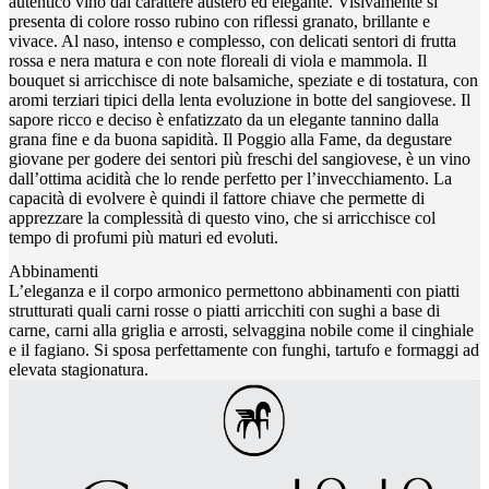
autentico vino dal carattere austero ed elegante. Visivamente si
presenta di colore rosso rubino con riflessi granato, brillante e
vivace. Al naso, intenso e complesso, con delicati sentori di frutta
rossa e nera matura e con note floreali di viola e mammola. Il
bouquet si arricchisce di note balsamiche, speziate e di tostatura, con
aromi terziari tipici della lenta evoluzione in botte del sangiovese. Il
sapore ricco e deciso è enfatizzato da un elegante tannino dalla
grana fine e da buona sapidità. Il Poggio alla Fame, da degustare
giovane per godere dei sentori più freschi del sangiovese, è un vino
dall’ottima acidità che lo rende perfetto per l’invecchiamento. La
capacità di evolvere è quindi il fattore chiave che permette di
apprezzare la complessità di questo vino, che si arricchisce col
tempo di profumi più maturi ed evoluti.
Abbinamenti
L’eleganza e il corpo armonico permettono abbinamenti con piatti
strutturati quali carni rosse o piatti arricchiti con sughi a base di
carne, carni alla griglia e arrosti, selvaggina nobile come il cinghiale
e il fagiano. Si sposa perfettamente con funghi, tartufo e formaggi ad
elevata stagionatura.