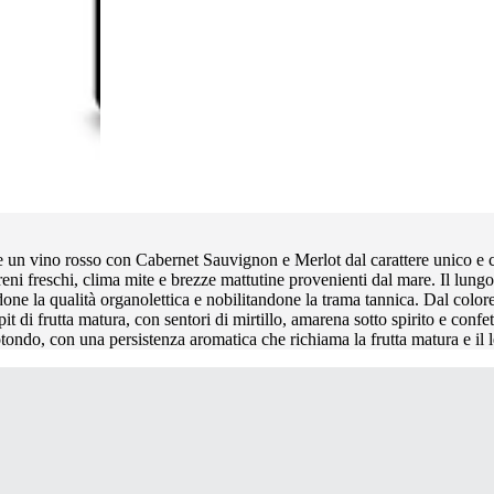
re un vino rosso con Cabernet Sauvignon e Merlot dal carattere unico e c
terreni freschi, clima mite e brezze mattutine provenienti dal mare. Il lun
ne la qualità organolettica e nobilitandone la trama tannica. Dal colore
t di frutta matura, con sentori di mirtillo, amarena sotto spirito e confet
otondo, con una persistenza aromatica che richiama la frutta matura e il 