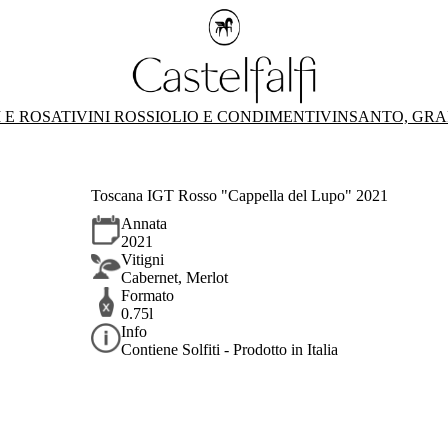
 E ROSATI
VINI ROSSI
OLIO E CONDIMENTI
VINSANTO, GRA
Toscana IGT Rosso "Cappella del Lupo" 2021
Annata
2021
Vitigni
Cabernet, Merlot
Formato
0.75l
Info
Contiene Solfiti - Prodotto in Italia