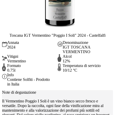
Toscana IGT Vermentino "Poggio I Soli" 2024 - Castelfalfi
Annata
Denominazione
2024
IGT TOSCANA
VERMENTINO
Vitigni
Alcol
Vermentino
12%
Formato
Temperatura di servizio
0.75l
10/12 °C
Info
Contiene Solfiti - Prodotto
in Italia
Note di degustazione
Il Vermentino Poggio I Soli è un vino bianco secco fresco e
versatile. Dopo la raccolta, ogni fase della vinificazione mira al
mantenimento e alla valorizzazione dei profumi più sottili ed
eleganti. Dal colore giallo paglierino, al naso sprigiona un bouquet