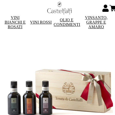
VINI
VINSANTO,
OLIO E
BIANCHI E
VINI ROSSI
GRAPPE E
CONDIMENTI
ROSATI
AMARO