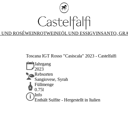
 UND ROSÉWEIN
ROTWEINE
ÖL UND ESSIG
VINSANTO, GR
Toscana IGT Rosso "Casiscala" 2023 - Castelfalfi
Jahrgang
2023
Rebsorten
Sangiovese, Syrah
Füllmenge
0.75l
Info
Enthält Sulfite - Hergestellt in Italien