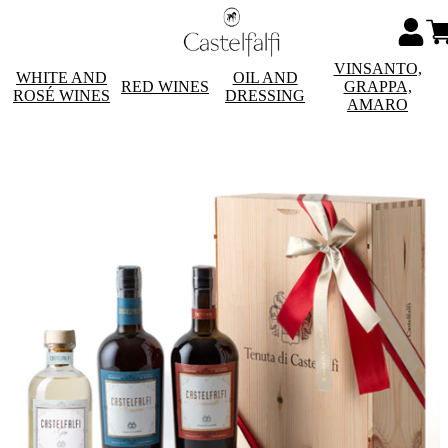
VINSANTO,
WHITE AND
OIL AND
RED WINES
GRAPPA,
ROSÉ WINES
DRESSING
AMARO