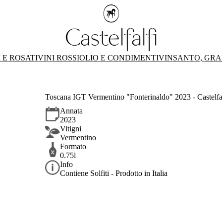
 E ROSATI
VINI ROSSI
OLIO E CONDIMENTI
VINSANTO, GRA
Toscana IGT Vermentino "Fonterinaldo" 2023 - Castelfa
Annata
2023
Vitigni
Vermentino
Formato
0.75l
Info
Contiene Solfiti - Prodotto in Italia