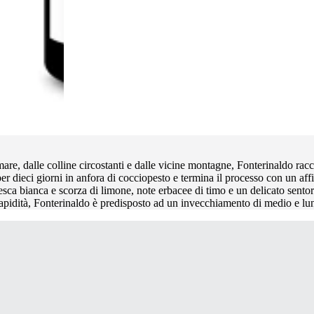
re, dalle colline circostanti e dalle vicine montagne, Fonterinaldo rac
r dieci giorni in anfora di cocciopesto e termina il processo con un aff
i pesca bianca e scorza di limone, note erbacee di timo e un delicato sent
e sapidità, Fonterinaldo è predisposto ad un invecchiamento di medio e l